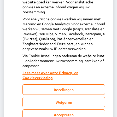
website goed kan werken. Voor analytische
Contact
cookies en externe inhoud vragen wij uw
toestemming.
Voor analytische cookies werken wij samen met
Acdapha Apotheek de Egmonden
Matomo en Google Analytics. Voor externe inhoud
Voorstraat 72, 1931 AM Egmond aan Zee
werken wij samen met Google (Maps, Translate en
072-5065200
Reviews), YouTube, Vimeo, Facebook, Instagram, X
(Twitter), Qualizorg, Patiëntenvertellen en
assistente@egmonden.nl
ZorgkaartNederland. Deze partijen kunnen
Inschrijven
gegevens zoals uw IP-adres verwerken.
Via Cookie-instellingen onderaan de website kunt
u op ieder moment uw toestemming intrekken of
Centrale administratie
aanpassen.
Lees meer over onze Privacy- en
Cookieverklaring.
Heeft u vragen of opmerkingen over uw
toegestuurde rekening van de apotheek?
Instellingen
declaratie@acdaphagroep.nl
Weigeren
Accepteren