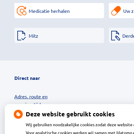
Medicatie herhalen
Uw z
Mitz
Derd
Direct naar
Adres, route en
openingstijden
Contact
Deze website gebruikt cookies
Uw zorg online
Wij gebruiken noodzakelijke cookies zodat deze website
24-uurs Afhaalkluis
Voor analytische cookies werken wij samen met Matomo e