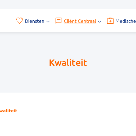
Diensten
Cliënt Centraal
Medische
Diensten
Cliënt
submenu
Centraal
submenu
Kwaliteit
waliteit