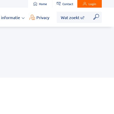
Home
Contact
Login
Zoek
 informatie
Privacy
Medische
informatie
submenu