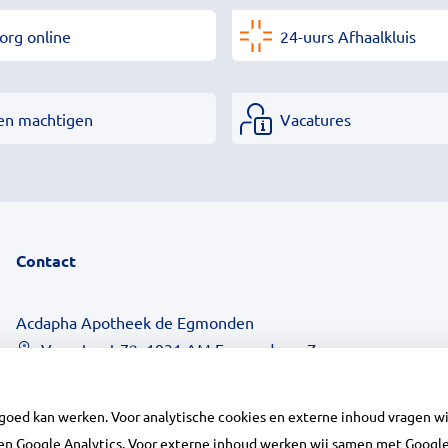
org online
24-uurs Afhaalkluis
en machtigen
Vacatures
Contact
Acdapha Apotheek de Egmonden
Voorstraat 72, 1931 AM Egmond aan Zee
072-5065200
assistente@egmonden.nl
 goed kan werken. Voor analytische cookies en externe inhoud vragen 
Inschrijven
n Google Analytics. Voor externe inhoud werken wij samen met Google 