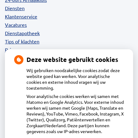
Diensten
Klantenservice
Vacatures
Dienstapotheek
Tips of klachten
Privacy
Deze website gebruikt cookies
Wij gebruiken noodzakelijke cookies zodat deze
website goed kan werken. Voor analytische
Contact
cookies en externe inhoud vragen wij uw
toestemming.
Voor analytische cookies werken wij samen met
Acdapha Apotheek de Egmonden
Matomo en Google Analytics. Voor externe inhoud
Voorstraat 72, 1931 AM Egmond aan Zee
werken wij samen met Google (Maps, Translate en
072-5065200
Reviews), YouTube, Vimeo, Facebook, Instagram, X
(Twitter), Qualizorg, Patiëntenvertellen en
assistente@egmonden.nl
ZorgkaartNederland. Deze partijen kunnen
Inschrijven
gegevens zoals uw IP-adres verwerken.