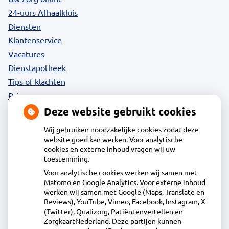
24-uurs Afhaalkluis
Diensten
Klantenservice
Vacatures
Dienstapotheek
Tips of klachten
Privacy
Deze website gebruikt cookies
Wij gebruiken noodzakelijke cookies zodat deze
website goed kan werken. Voor analytische
Contact
cookies en externe inhoud vragen wij uw
toestemming.
Voor analytische cookies werken wij samen met
Acdapha Apotheek de Egmonden
Matomo en Google Analytics. Voor externe inhoud
Voorstraat 72, 1931 AM Egmond aan Zee
werken wij samen met Google (Maps, Translate en
072-5065200
Reviews), YouTube, Vimeo, Facebook, Instagram, X
(Twitter), Qualizorg, Patiëntenvertellen en
assistente@egmonden.nl
ZorgkaartNederland. Deze partijen kunnen
Inschrijven