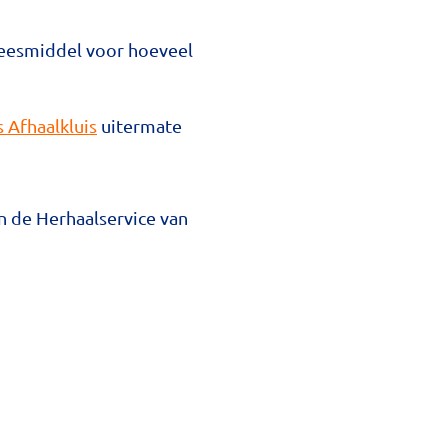
eneesmiddel voor hoeveel
s Afhaalkluis
uitermate
n de Herhaalservice van