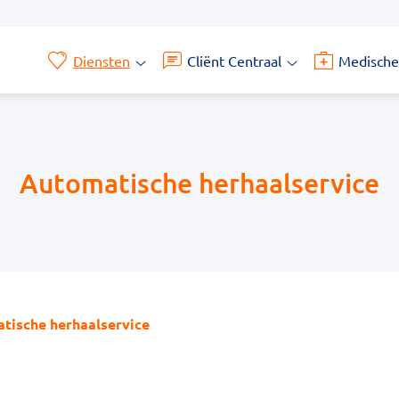
Diensten
Cliënt Centraal
Medische
Diensten
Cliënt
submenu
Centraal
submenu
Automatische herhaalservice
tische herhaalservice