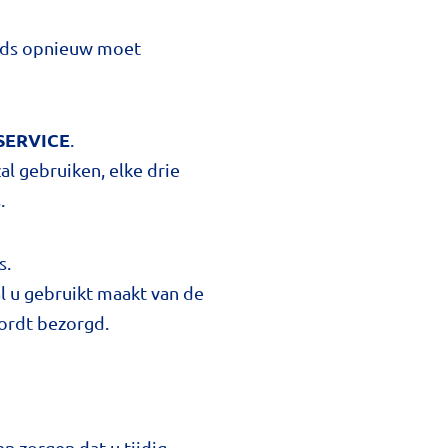
eeds opnieuw moet
SERVICE
.
al gebruiken, elke drie
.
s.
al u gebruikt maakt van de
wordt bezorgd.
n zorgen dat u tijdig