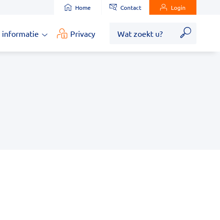
Home
Contact
Login
Zoek
 informatie
Privacy
Medische
informatie
submenu