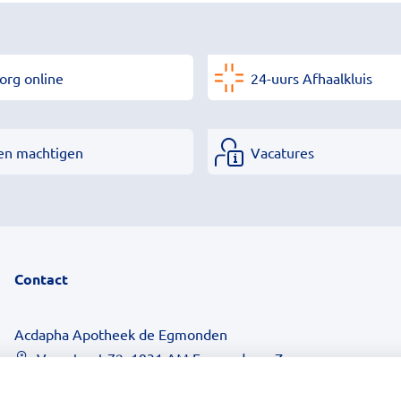
org online
24-uurs Afhaalkluis
en machtigen
Vacatures
Contact
Acdapha Apotheek de Egmonden
Voorstraat 72, 1931 AM Egmond aan Zee
072-5065200